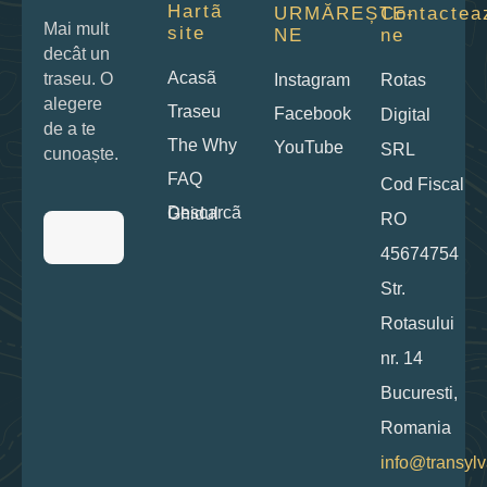
Hartã
URMĂREȘTE-
Contactea
Mai mult
site
NE
ne
decât un
Acasã
traseu. O
Instagram
Rotas
alegere
Traseu
Facebook
Digital
de a te
The Why
YouTube
SRL
cunoaște.
FAQ
Cod Fiscal
Descarcã Ghidul
RO
45674754
Str.
Rotasului
nr. 14
Bucuresti,
Romania
info@transylv