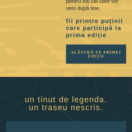
pentru toți cei care vor
veni după tine.
fii printre puținii
care participã la
prima ediție
ALÃTURÃ-TE PRIMEI
EDIȚII
un tinut de legenda.
un traseu nescris.