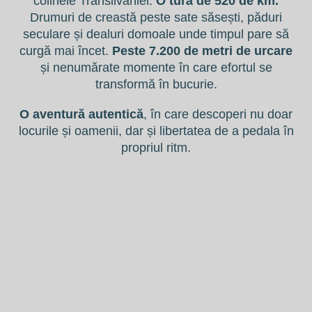
colinele Transilvaniei.
O turã de 520 de km.
Drumuri de creastă peste sate săsești, păduri
seculare și dealuri domoale unde timpul pare să
curgă mai încet.
Peste 7.200 de metri de urcare
și nenumărate momente în care efortul se
transformă în bucurie.
O aventură autentică
, în care descoperi nu doar
locurile și oamenii, dar și libertatea de a pedala în
propriul ritm.