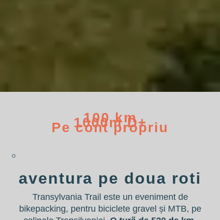
100
 km
1000
m D+
Pe cont propriu
O
aventura pe doua roti
Transylvania Trail este un eveniment de
bikepacking, pentru biciclete gravel și MTB, pe