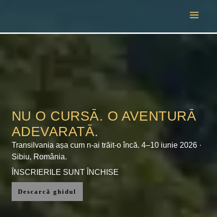
Skip
to
content
NU O CURSĀ. O AVENTURĀ
ADEVARATĀ.
Transilvania așa cum n-ai trăit-o încă. 4–10 iunie 2026 ·
Sibiu, România.
ÎNSCRIERILE SUNT ÎNCHISE
Descarcã ghidul